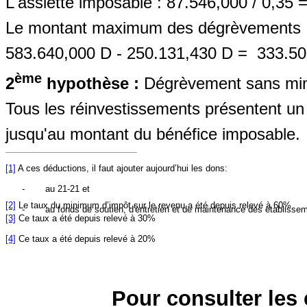
L'assiette imposable : 87.546,000 / 0,35 
Le montant maximum des dégrèvements 
583.640,000 D - 250.131,430 D =
333.50
ème
2
hypothèse :
Dégrèvement sans mi
Tous les réinvestissements présentent un i
jusqu'au montant du bénéfice imposable.
[1]
A ces déductions, il faut ajouter aujourd’hui les dons:
-
au 21-21 et
[2]
Le taux du minimum d’impôt sur le revenu a été depuis relevé à 60%
-
au fonds de soutien, d'entretien et de maintenance des établisse
[3]
Ce taux a été depuis relevé à 30%
[4]
Ce taux a été depuis relevé à 20%
Pour consulter les