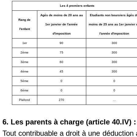
Les 4 premiers enfants
Agés de moins de 20 ans au
Etudiants non boursiers âgés d
Rang de
1er janvier de l'année
moins de 25 ans au 1er janvier 
l'enfant
d'imposition
l'année d'imposition
1er
90
300
2ème
75
300
3ème
60
300
4ème
45
300
5ème
0
0
6ème
0
0
Plafond
270
…
6. Les parents à charge (article 40.IV) :
Tout contribuable a droit à une déduction 