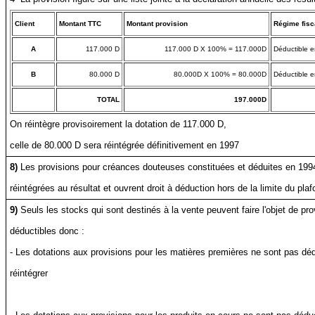
Client
Montant TTC
Montant provision
Régime fisc
A
117.000 D
117.000 D X 100% = 117.000D
Déductible 
B
80.000 D
80.000D X 100% = 80.000D
Déductible 
TOTAL
197.000D
On réintègre provisoirement la dotation de 117.000 D,
celle de 80.000 D sera réintégrée définitivement en 1997
8)
Les provisions pour créances douteuses constituées et déduites en 199
réintégrées au résultat et ouvrent droit à déduction hors de la limite du pl
9)
Seuls les stocks qui sont destinés à la vente peuvent faire l'objet de pro
déductibles donc :
- Les dotations aux provisions pour les matières premières ne sont pas déd
réintégrer