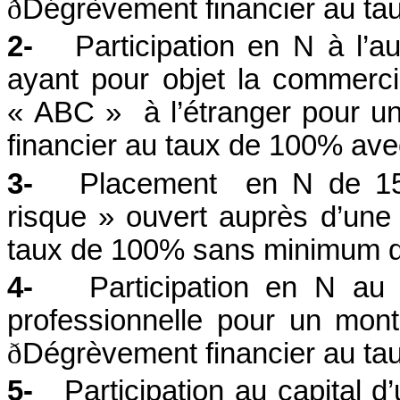
ð
Dégrèvement financier au ta
2-
Participation en N à l’
ayant pour objet la commercia
« ABC »
à l’étranger pour u
financier au taux de 100% av
3-
Placement
en N de 15
risque » ouvert auprès d’un
taux de 100% sans minimum d
4-
Participation en N au 
professionnelle pour un mont
ð
Dégrèvement financier au ta
5-
Participation au capital 