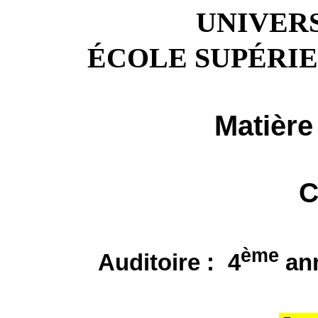
UNIVERS
ÉCOLE SUPÉRI
Matière 
C
ème
Auditoire :
4
ann