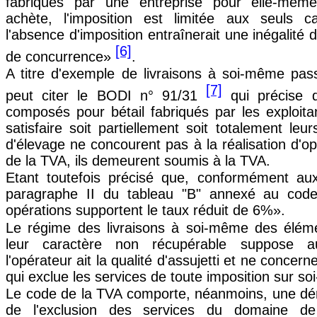
fabriqués par une entreprise pour elle-même
achète, l'imposition est limitée aux seuls c
l'absence d'imposition entraînerait une inégalité 
[6]
de concurrence»
.
A titre d'exemple de livraisons à soi-même pas
[7]
peut citer le BODI n° 91/31
qui précise q
composés pour bétail fabriqués par les exploita
satisfaire soit partiellement soit totalement leu
d'élevage ne concourent pas à la réalisation d'op
de la TVA, ils demeurent soumis à la TVA.
Etant toutefois précisé que, conformément aux
paragraphe II du tableau "B" annexé au cod
opérations supportent le taux réduit de 6%».
Le régime des livraisons à soi-même des élém
leur caractère non récupérable suppose a
l'opérateur ait la qualité d'assujetti et ne concern
qui exclue les services de toute imposition sur s
Le code de la TVA comporte, néanmoins, une dér
de l'exclusion des services du domaine de 