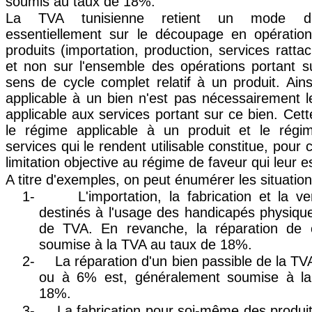
soumis au taux de 18%.
La TVA tunisienne retient un mode d'i
essentiellement sur le découpage en opération
produits (importation, production, services rattac
et non sur l'ensemble des opérations portant s
sens de cycle complet relatif à un produit. Ainsi
applicable à un bien n'est pas nécessairement 
applicable aux services portant sur ce bien. Cett
le régime applicable à un produit et le régi
services qui le rendent utilisable constitue, pour 
limitation objective au régime de faveur qui leur e
A titre d'exemples, on peut énumérer les situation
1-
L'importation, la fabrication et la v
destinés à l'usage des handicapés physiqu
de TVA. En revanche, la réparation de c
soumise à la TVA au taux de 18%.
2-
La réparation d'un bien passible de la 
ou à 6% est, généralement soumise à l
18%.
3-
La fabrication pour soi-même des produits