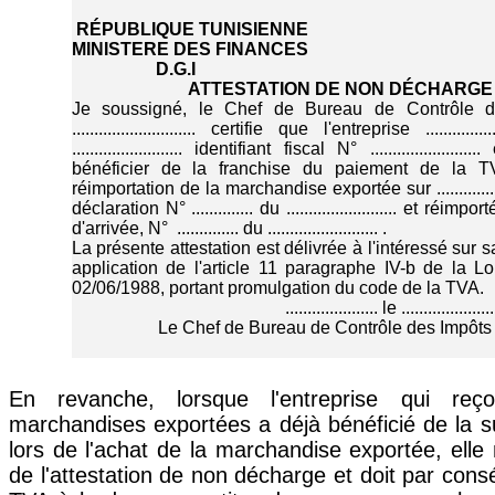
RÉPUBLIQUE TUNISIENNE
MINISTERE DES FINANCES
D.G.I
ATTESTATION DE NON DÉCHARGE
Je soussigné, le Chef de Bureau de Contrôle 
............................ certifie que l'entreprise .............
......................... identifiant fiscal N° ...................
bénéficier de la franchise du paiement de la T
réimportation de la marchandise exportée sur ................
déclaration N° .............. du ......................... et réim
d'arrivée, N° .............. du ......................... .
La présente attestation est délivrée à l'intéressé sur
application de l'article 11 paragraphe IV-b de la L
02/06/1988, portant promulgation du code de la TVA.
..................... le .....................
Le Chef de Bureau de Contrôle des Impôts de ...
En revanche, lorsque l'entreprise qui reç
marchandises exportées a déjà bénéficié de la 
lors de l'achat de la marchandise exportée, elle 
de l'attestation de non décharge et doit par cons