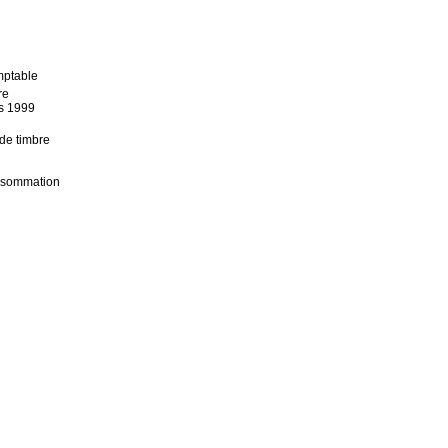
mptable
re
s 1999
 de timbre
onsommation