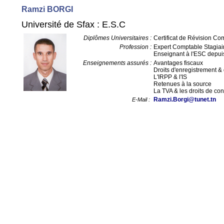
Ramzi BORGI
Université de Sfax : E.S.C
Diplômes Universitaires :
Certificat de Révision Co
Profession :
Expert Comptable Stagiai
Enseignant à l'ESC depui
Enseignements assurés :
Avantages fiscaux
Droits d'enregistrement &
L'IRPP & l'IS
Retenues à la source
La TVA & les droits de c
Ramzi
.
Borgi
@tunet.tn
E-Mail :