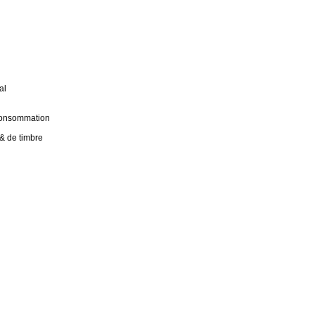
al
 consommation
 & de timbre