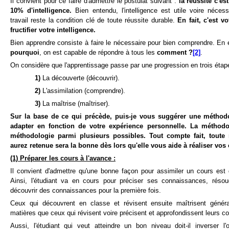
Il convient pour ce faire d'admettre le postulat suivant :
la réussite c'e
10% d'intelligence.
Bien entendu, l'intelligence est utile voire nécess
travail reste la condition clé de toute réussite durable.
En fait, c'est v
fructifier votre
intelligence.
Bien apprendre consiste à faire le nécessaire pour bien comprendre. En e
pourquoi
, on est capable de répondre à tous les
comment ?
[2]
.
On considère que l'apprentissage passe par une progression en trois étap
1)
La découverte (découvrir).
2)
L'assimilation (comprendre).
3)
La maîtrise (maîtriser).
Sur la base de ce qui précède, puis-je vous suggérer une métho
adapter en fonction de votre expérience personnelle. La méthod
méthodologie parmi plusieurs possibles. Tout compte fait, tout
aurez retenue sera la bonne dès lors qu'elle vous aide à réaliser vos 
(1) Préparer les cours à l'avance :
Il convient d'admettre qu'une bonne façon pour assimiler un cours est 
Ainsi, l'étudiant va en cours pour préciser ses connaissances, résoud
découvrir des connaissances pour la première fois.
Ceux qui découvrent en classe et révisent ensuite maîtrisent génér
matières que ceux qui révisent voire précisent et approfondissent leurs 
Aussi, l'étudiant qui veut atteindre un bon niveau doit-il inverser 