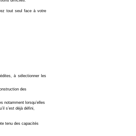
ions difficiles.
ez tout seul face à votre
nédites, à sélectionner les
onstruction des
es
notamment lorsqu’elles
il s’est déjà défini,
e tenu des capacités