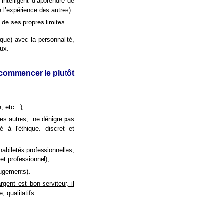
 intelligent d’apprendre de
e l’expérience des autres).
de ses propres limites.
que) avec la personnalité,
aux.
e commencer le plutôt
, etc...),
es autres,
ne dénigre pas
é à l'éthique, discret et
habiletés professionnelles,
et professionnel),
 jugements)
.
argent est bon serviteur, il
, qualitatifs.