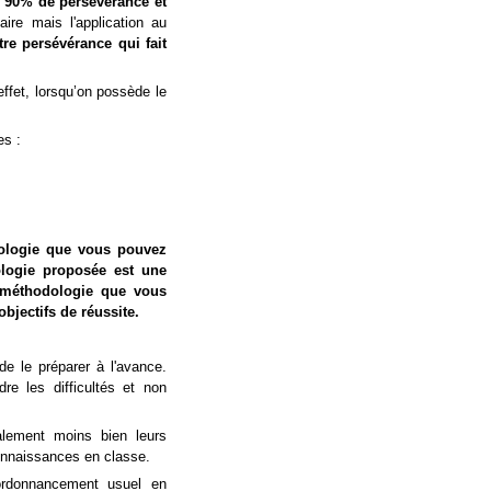
st 90% de persévérance et
aire mais l'application au
otre persévérance qui fait
ffet, lorsqu’on possède le
es :
dologie que vous pouvez
ologie proposée est une
e méthodologie que vous
objectifs de réussite.
de le préparer à l'avance.
re les difficultés et non
alement moins bien leurs
connaissances en classe.
l'ordonnancement usuel en