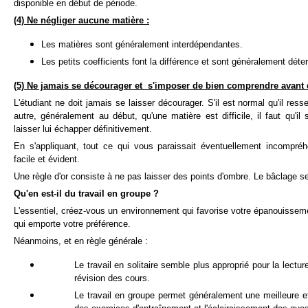
disponible en début de période.
(4) Ne négliger aucune matière :
Les matières sont généralement interdépendantes.
Les petits coefficients font la différence et sont généralement déte
(5) Ne jamais se décourager et
s'imposer de bien comprendre avant 
L'étudiant ne doit jamais se laisser décourager. S'il est normal qu'il re
autre, généralement au début, qu'une matière est difficile, il faut qu'il
laisser lui échapper définitivement.
En s'appliquant, tout ce qui vous paraissait éventuellement incompréh
facile et évident.
Une règle d'or consiste à ne pas laisser des points d'ombre. Le bâclage se 
Qu'en est-il du travail en groupe ?
L'essentiel, créez-vous un environnement qui favorise votre épanouisseme
qui emporte votre préférence.
Néanmoins, et en règle générale :
Le travail en solitaire semble plus approprié pour la lectur
révision des cours.
Le travail en groupe permet généralement une meilleure eff