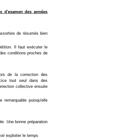
uves d'examen des années
assorties de résumés bien
tition. Il faut exécuter le
des conditions proches de
ors de la correction des
rcice tout seul dans des
rection collective ensuite
e remarquable puisqu'elle
ble. Une bonne préparation
oir exploiter le temps