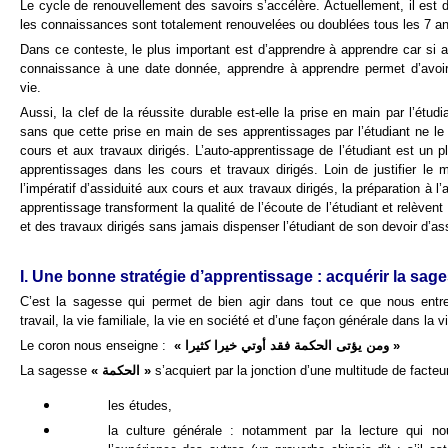
Le cycle de renouvellement des savoirs s’accélère. Actuellement, il est d
les connaissances sont totalement renouvelées ou doublées tous les 7 an
Dans ce conteste, le plus important est d’apprendre à apprendre car si a
connaissance à une date donnée, apprendre à apprendre permet d’avoir
vie.
Aussi, la clef de la réussite durable est-elle la prise en main par l’étud
sans que cette prise en main de ses apprentissages par l’étudiant ne le
cours et aux travaux dirigés. L’auto-apprentissage de l’étudiant est un p
apprentissages dans les cours et travaux dirigés. Loin de justifier le
l’impératif d’assiduité aux cours et aux travaux dirigés, la préparation à l
apprentissage transforment la qualité de l’écoute de l’étudiant et relèvent
et des travaux dirigés sans jamais dispenser l’étudiant de son devoir d’ass
I. Une bonne stratégie d’apprentissage : acquérir la sag
C’est la sagesse qui permet de bien agir dans tout ce que nous entr
travail, la vie familiale, la vie en société et d’une façon générale dans la v
Le coron nous enseigne :
« ومن يؤتى الحكمة فقد أوتي خيرا كثيرا »
La sagesse
«
الحكمة
»
s’acquiert par la jonction d’une multitude de facteu
les études,
la culture générale : notamment par la lecture qui no