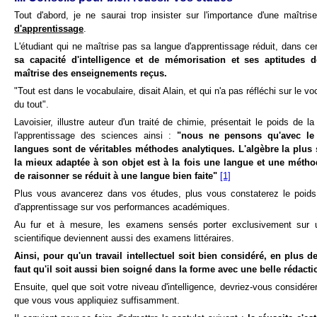
Tout d'abord, je ne saurai trop insister sur l'importance d'une maîtri
d'apprentissage
.
L'étudiant qui ne maîtrise pas sa langue d'apprentissage réduit, dans ce
sa capacité d'intelligence et de mémorisation et ses aptitudes
maîtrise des enseignements reçus.
"Tout est dans le vocabulaire, disait Alain, et qui n'a pas réfléchi sur le vo
du tout".
Lavoisier, illustre auteur d'un traité de chimie, présentait le poids de l
l'apprentissage des sciences ainsi :
"nous ne pensons qu'avec le
langues sont de véritables méthodes analytiques. L'algèbre la plus 
la mieux adaptée à son objet est à la fois une langue et une méthod
de raisonner se réduit à une langue bien faite"
[1]
Plus vous avancerez dans vos études, plus vous constaterez le poids
d'apprentissage sur vos performances académiques.
Au fur et à mesure, les examens sensés porter exclusivement sur 
scientifique deviennent aussi des examens littéraires.
Ainsi, pour qu'un travail intellectuel soit bien considéré, en plus de
faut qu'il soit aussi bien soigné dans la forme avec une belle rédactio
Ensuite, quel que soit votre niveau d'intelligence, devriez-vous considére
que vous vous appliquiez suffisamment.