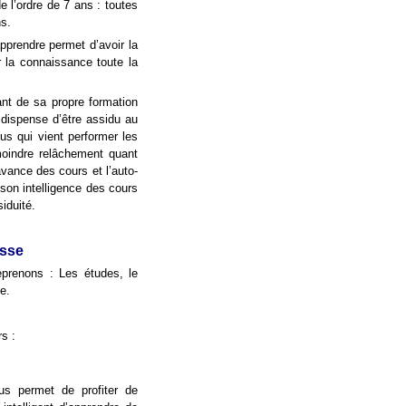
e l’ordre de 7 ans : toutes
s.
pprendre permet d’avoir la
 la connaissance toute la
iant de sa propre formation
 dispense d’être assidu au
lus qui vient performer les
 moindre relâchement quant
’avance des cours et l’auto-
 son intelligence des cours
iduité.
esse
eprenons : Les études, le
ie.
rs :
us permet de profiter de