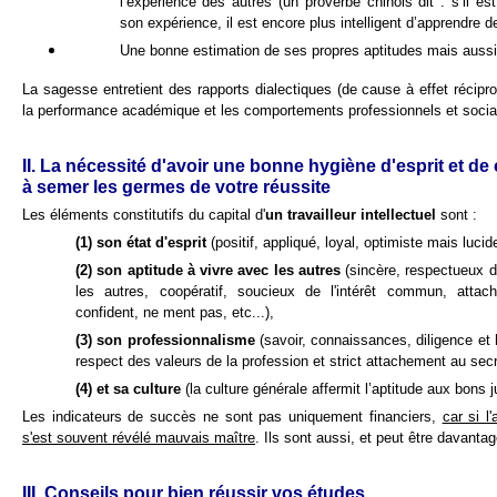
l’expérience des autres (un proverbe chinois dit : s’il est
son expérience, il est encore plus intelligent d’apprendre d
Une bonne estimation de ses propres aptitudes mais aussi 
La sagesse entretient des rapports dialectiques (de cause à effet récipro
la performance académique et les comportements professionnels et soci
II. La nécessité d'avoir une bonne hygiène d'esprit et d
à semer les germes de votre réussite
Les éléments constitutifs du capital d'
un travailleur intellectuel
sont :
(1)
son état d'esprit
(positif, appliqué, loyal, optimiste mais lucide
(2)
son aptitude à vivre avec les autres
(sincère, respectueux d
les autres, coopératif, soucieux de l'intérêt commun, attach
confident, ne ment pas, etc...),
(3)
son professionnalisme
(savoir, connaissances, diligence et 
respect des valeurs de la profession et strict attachement au secr
(4)
et
sa culture
(la culture générale affermit l’aptitude aux bons
Les indicateurs de succès ne sont pas uniquement financiers,
car si l'
s'est souvent révélé mauvais maître
. Ils sont aussi, et peut être davantage
III. Conseils pour bien réussir vos études