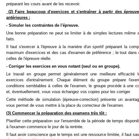
préparant les cours avant de les recevoir.
(2) Faire beaucoup d'exercices et s'entraîner à partir des épre
antérieures :
- Simuler les contraintes de l'épreuve.
Une bonne préparation ne peut se limiter à de simples lectures même 
faits.
Il faut s'exercer à l'épreuve à la manière d'un sportif préparant la compé
maximum d'exercices et des cas d'examen de préférence ; le tout dans 
celles de l'épreuve réelle.
- Corriger les exercices en vous notant (seul ou en groupe).
Le travail en groupe permet généralement une meilleure efficacité l
exercices d'entraînement. Chaque élément du groupe prépare l'exe
conditions semblables à celles de l'examen, le groupe procède à une cor
et, éventuellement, vous vous échangez vos copies pour les corriger.
Cette méthode de simulation (épreuve-correction) présente un avantag
vous permet de vous mettre à la place du correcteur de l'examen.
(3) Commencer la préparation des examens très tôt :
Planifier cette préparation sur l'ensemble de la période de temps disponi
à l'examen commence le jour de la rentrée.
Il faut avoir conscience que le temps est une ressource limitée, il faut sav