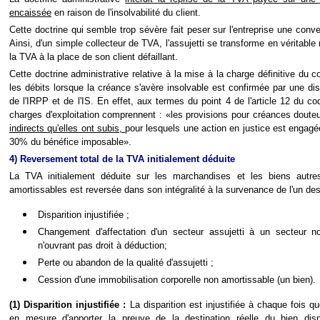
encaissée
en raison de l'insolvabilité du client.
Cette doctrine qui semble trop sévère fait peser sur l'entreprise une conve
Ainsi, d'un simple collecteur de TVA, l'assujetti se transforme en véritable
la TVA à la place de son client défaillant.
Cette doctrine administrative relative à la mise à la charge définitive du 
les débits lorsque la créance s'avère insolvable est confirmée par une d
de l'IRPP et de l'IS. En effet, aux termes du point 4 de l'article 12 du co
charges d'exploitation comprennent : «les provisions pour créances dout
indirects qu'elles ont subis,
pour lesquels une action en justice est engagée
30% du bénéfice imposable».
4) Reversement total de la TVA initialement déduite
La TVA initialement déduite sur les marchandises et les biens autre
amortissables est reversée dans son intégralité à la survenance de l'un d
Disparition injustifiée ;
Changement d'affectation d'un secteur assujetti à un secteur n
n'ouvrant pas droit à déduction;
Perte ou abandon de la qualité d'assujetti ;
Cession d'une immobilisation corporelle non amortissable (un bien).
(1) Disparition injustifiée :
La disparition est injustifiée à chaque fois qu
en mesure d'apporter la preuve de la destination réelle du bien dis