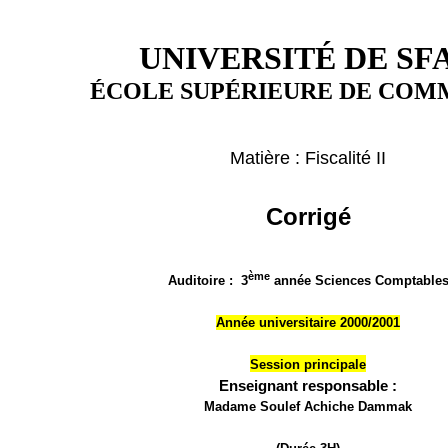
UNIVERSITÉ DE SF
ÉCOLE SUPÉRIEURE DE CO
Matière : Fiscalité II
Corrigé
ème
Auditoire :
3
année Sciences Comptable
Anné
e universi
tair
e 2000/2001
Session principale
Enseignant responsable :
Madame Soulef Achiche Dammak