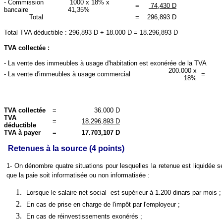
- Commission
1000 x 18% x
=
74,430 D
bancaire
41,35%
Total
=
296,893 D
Total TVA déductible :
296,893 D +
18.000 D = 18.
296,893 D
TVA collectée :
- La vente des immeubles à usage d'habitation est exonérée de la TVA
200.000 x
- La vente d'immeubles à usage commercial
=
18%
TVA collectée
=
36.000 D
TVA
=
18.
296,893 D
déductible
TVA à payer
=
17.703,107 D
Retenues à la source (4 points)
1- On dénombre quatre situations pour lesquelles la retenue est liquidée
que la paie soit informatisée ou non informatisée :
Lorsque le salaire net social est supérieur à 1.200 dinars par mois ;
En cas de prise en charge de l'impôt par l'employeur ;
En cas de réinvestissements exonérés ;