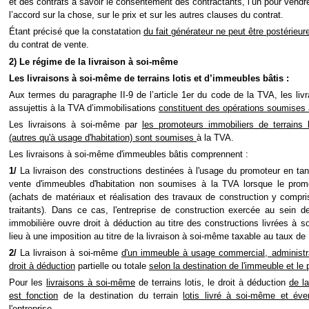
et des contrats à savoir le consentement des contractants, l’un pour vendre,
l’accord sur la chose, sur le prix et sur les autres clauses du contrat.
Étant précisé que la constatation
du fait générateur ne peut être postérieur
du contrat de vente.
2) Le régime de la livraison à soi-même
Les livraisons à soi-même de terrains lotis et d’immeubles bâtis
:
Aux termes du paragraphe II-9 de l’article 1er du code de la TVA, les li
assujettis à la TVA d’immobilisations
constituent des opérations soumises 
L
es livraisons à soi-même par
les promoteurs immobiliers de terrains 
(autres qu'à usage d'habitation) sont soumises
à la TVA.
Les
livraisons à soi-même d'immeubles bâtis comprennent :
1/
La livraison des constructions destinées à l'usage du promoteur en tant
vente d'immeubles d'habitation non soumises à la TVA lorsque le promo
(achats de matériaux et réalisation des travaux de construction y compri
traitants). Dans ce cas, l'entreprise de construction exercée au sein de
immobilière ouvre droit à déduction au titre des constructions livrées à
lieu à une imposition au titre de la livraison à soi-même taxable au taux d
2/
La livraison à soi-même
d'un immeuble à usage commercial, administra
droit à déduction
partielle ou totale
selon la destination de l'immeuble et le p
Pour les
livraisons à soi-même
de terrains lotis, le droit à déduction
de l
est fonction
de la destination du terrain
lotis livré à soi-même et éve
l'entreprise.