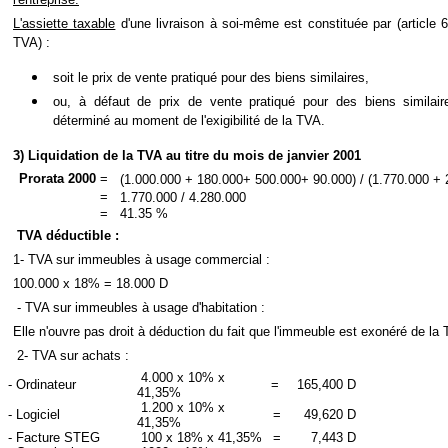
L'assiette taxable
d'une livraison à soi-même est constituée par (article 
TVA) :
soit le prix de vente pratiqué pour des biens similaires,
ou, à défaut de prix de vente pratiqué pour des biens similaire
déterminé au moment de l'exigibilité de la TVA.
3) Liquidation de la TVA au titre du mois de janvier 2001
Prorata 2000
=
(1.000.000 + 180.000+ 500.000+ 90.000) / (1.770.000 + 
=
1.770.000 / 4.280.000
=
41.35 %
TVA déductible :
1- TVA sur immeubles à usage commercial :
100.000 x 18% = 18.000 D
- TVA sur immeubles à usage d'habitation :
Elle n'ouvre pas droit à déduction du fait que l'immeuble est exonéré de la
2- TVA sur achats :
4.000 x 10% x
- Ordinateur
=
165,400 D
41,35%
1.200 x 10% x
- Logiciel
=
49,620 D
41,35%
- Facture STEG
100 x 18% x 41,35%
=
7,443 D