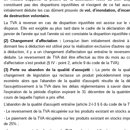
constituent pas des disparitions injustifiées et n'exigent de ce fait a
initialement déduite les cas dûment prouvés de
vol, d'inondation, d'inc
de
destruction volontaire.
La TVA à reverser en cas de disparition injustifiée est assise sur le 
disparus. Elle est exigible au plus tard dans le cadre de la déclaration 
janvier de l'année qui suit l'année où est constatée la disparition injustifiée 
(2) Changement d'affectation :
Lorsqu'un bien initialement destiné 
donnant lieu à déduction est utilisé pour la réalisation exclusive d'autres op
à déduction, il y a un changement d'affectation qui entraîne le reversem
déduite. Le reversement de TVA doit être effectué au titre du mois au 
d'affectation s'est produit (§ IV - point 2, article 9 du code de la TVA).
(3) Perte ou abandon de la qualité d'assujetti :
La perte de la qualit
changement de législation qui reclasse un produit précédemment impo
exonérés alors que l'abandon de la qualité d'assujetti résulte de la d
l'assujettissement à la TVA dans les délais réglementaires à savoir dan
l'expiration de la période d'option expirant le 31 décembre de la quatri
cours de laquelle l'option a pris effet.
L'abandon de la qualité d'assujetti entraîne (article 2-I-3 § 6 du code de la 
- Le reversement de la TVA récupérée sur les produits existant en stocks 
- Le paiement de la TVA récupérée sur les produits existant en stocks im
de 25% ;