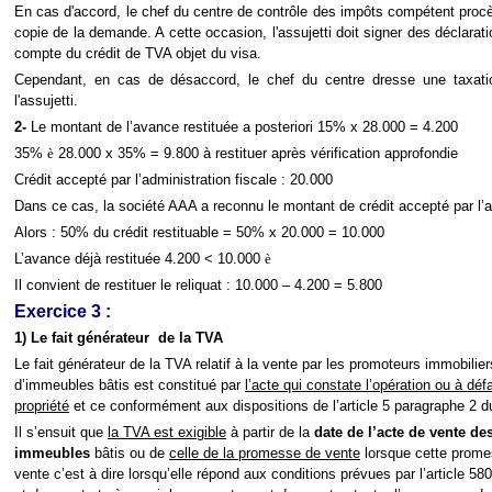
En cas d'accord, le chef du centre de contrôle des impôts compétent proc
copie de la demande. A cette occasion, l'assujetti doit signer des déclaratio
compte du crédit de TVA objet du visa.
Cependant, en cas de désaccord, le chef du centre dresse une taxation
l'assujetti.
2-
Le montant de l’avance restituée a posteriori 15% x 28.000 = 4.200
35%
è
28.000 x 35% = 9.800 à restituer après vérification approfondie
Crédit accepté par l’administration fiscale : 20.000
Dans ce cas, la société AAA a reconnu le montant de crédit accepté par l’a
Alors : 50% du crédit restituable = 50% x 20.000 = 10.000
L’avance déjà restituée 4.200 < 10.000
è
Il convient de restituer le reliquat : 10.000 – 4.200 = 5.800
Exercice 3 :
1) Le fait générateur de la TVA
Le fait générateur de la TVA relatif à la vente par les promoteurs immobiliers
d’immeubles bâtis est constitué par
l’acte qui constate l’opération ou à défa
propriété
et ce conformément aux dispositions de l’article 5 paragraphe 2 
Il s’ensuit que
la TVA est exigible
à partir de la
date de l’acte de vente des
immeubles
bâtis ou de
celle de la promesse de vente
lorsque cette prome
vente c’est à dire lorsqu’elle répond aux conditions prévues par l’article 58