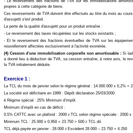
- Le reversement des fractions de TVA sur les immobilisations amortiss
propres à cette catégorie de biens.
Ces reversements de TVA doivent être effectués au titre du mois au cours
d'assujetti s'est produit.
La perte de la qualité d'assujetti pour un produit entraîne :
- Le reversement des taxes récupérées sur les stocks existants ;
- Et le reversement des fractions éventuelles de TVA sur les équipemen
nouvellement affectées exclusivement à l'activité exonérée.
(4) Cession d'une immobilisation corporelle non amortissable :
Si lad
a donné lieu à déduction de TVA, sa cession entraîne, à notre avis, le reve
la TVA initialement déduite.
Exercice 1 :
La TCL du mois de janvier selon le régime général : 14.000.000 x 0,2% = 
La société est déficitaire en 1999 : Dépôt déclaration 25/03/2000.
è
Régime spécial : 25% Minimum d’impôt.
Minimum d’impôt en cas de déficit :
0,5% CATTC avec un plafond : 2000
è
TCL selon régime spéciale : 2000 
Minimum TCL : 25.000 x 0,950 = 23.750 > 500
è
TCL dû
TCL déjà payée en janvier : 28.000
è
Excédent 28.000 – 23.750 = 4.250