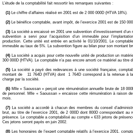
L’étude de la comptabilité fait ressortir les remarques suivantes :
(1)
Le chiffre d’affaires réalisé en 2001 est de 2 000 000D (HTVA 18%).
(2)
Le bénéfice comptable, avant impôt, de l’exercice 2001 est de 150 00
(3)
La société a encaissé en 2001 une subvention d’investissement d’un
subvention a servi pour l’acquisition d’un immeuble pour l’implantati
production. Cette unité est entrée en activité le 01/10/2001. Le comptabl
immeuble au taux de 5%. La subvention figure au bilan pour son montant br
(4
)
La société a acquis pour cette nouvelle unité de production un matéri
300 000D (HTVA). Le comptable n’a pas encore amorti ce matériel au titre d
(5)
La société a payé des redevances à une société française, comptab
montant de
11 764D (HTVA) dont
1 764D correspond à la retenue à la 
charge par la société.
(6)
Mlle « Saoussan » perçoit une rémunération annuelle brute de 18 00
de personnel. Mlle « Saoussan » encaisse cette rémunération à raison de
mois.
(7)
La société a accordé à chacun des membres du conseil d’administr
brut, au titre de l’exercice 2001, de 2 000D dont 800D correspondant au
présence. Le comptable a comptabilisé au compte « 633 jetons de présenc
Ces jetons seront payés en juin 2002.
(8)
Les honoraires de l’expert comptable relatifs à l’exercice 2001, compt