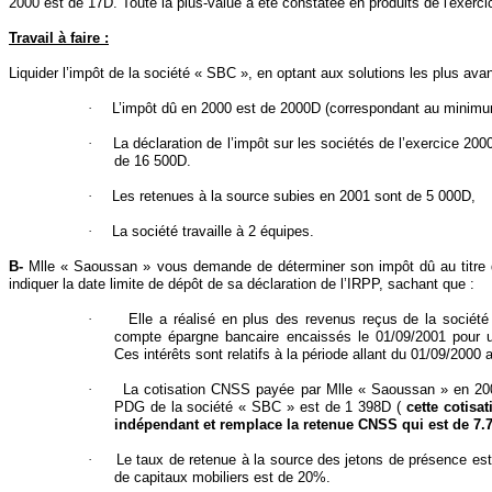
2000 est de 17D.
Toute la plus-value a été constatée en produits de l'exerci
Travail à faire :
Liquider l’impôt de la société « SBC », en optant aux solutions les plus av
·
L’impôt dû en 2000 est de 2000D (correspondant au minimu
·
La déclaration de l’impôt sur les sociétés de l’exercice 200
de 16 500D.
·
Les retenues à la source subies en 2001 sont de 5 000D,
·
La société travaille à 2 équipes.
B-
Mlle « Saoussan » vous demande de déterminer son impôt dû au titre d
indiquer la date limite de dépôt de sa déclaration de l’IRPP, sachant que :
·
Elle a réalisé en plus des revenus reçus de la sociét
compte épargne bancaire encaissés le 01/09/2001 pour 
Ces intérêts sont relatifs à la période allant du 01/09/2000
·
La cotisation CNSS payée par Mlle « Saoussan » en 200
PDG de la société « SBC » est de 1 398D (
cette cotisa
indépendant et remplace la retenue CNSS qui est de 7
·
Le taux de retenue à la source des jetons de présence es
de capitaux mobiliers est de 20%.