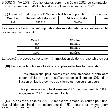
5 000D (HTVA 10%). Ces honoraires seront payés en 2002. Le comptable de
ces honoraires sur la déclaration de l’employeur de l’exercice 2001.
(9)
La société a dégagé en 1997 un déficit fiscal reportable ventilé comme 
Exerci
ce
Report déficitaire total
Déficit ordinaire
Am
1997
152 114
100 000
Les résultats fiscaux avant imputation des reports déficitaires réalisés au t
présentent comme suit :
Exercice
Résultat
1998
Bénéfice
1999
Bénéfice
2000
Bénéfice
La société a procédé correctement à l’imputation du déficit reportable enreg
(10)
L’étude de la rubrique clients et comptes rattachés fait ressortir :
·
Des provisions pour dépréciation des créances clients com
encore déduites, pour insuffisance de la limite de 30%, d’u
l’action en justice contre ces clients est toujours en cours,
·
Des provisions comptabilisées en 2001 d’un montant de 7 000D
engagée en 2001 contre ces clients.
(11)
La société a cédé en 2001, 2000 actions cotées en bourse pour une
d’acquisition unitaire de ces actions est de 15D et leur cours moyen jou