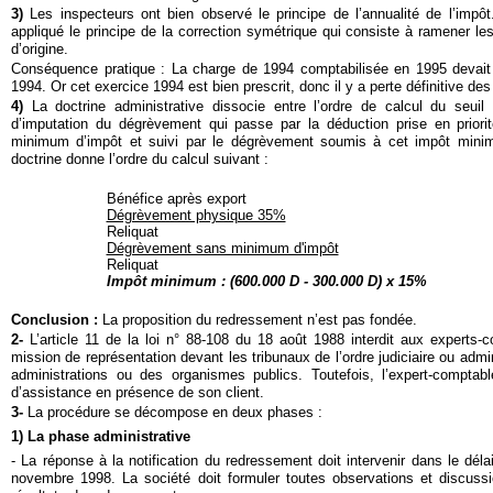
3)
Les inspecteurs ont bien observé le principe de l’annualité de l’impô
appliqué le principe de la correction symétrique qui consiste à ramener le
d’origine.
Conséquence pratique : La charge de 1994 comptabilisée en 1995 devait ê
1994. Or cet exercice 1994 est bien prescrit, donc il y a perte définitive d
4)
La doctrine administrative dissocie entre l’ordre de calcul du seuil
d’imputation du dégrèvement qui passe par la déduction prise en prior
minimum d’impôt et suivi par le dégrèvement soumis à cet impôt minimu
doctrine donne l’ordre du calcul suivant :
Bénéfice après export
Dégrèvement physique 35%
Reliquat
Dégrèvement sans minimum d'impôt
Reliquat
Impôt minimum :
(600.000 D - 300.000 D) x 15%
Conclusion :
La proposition du redressement n’est pas fondée.
2-
L’article 11 de la loi n° 88-108 du 18 août 1988 interdit aux experts-
mission de représentation devant les tribunaux de l’ordre judiciaire ou admin
administrations ou des organismes publics. Toutefois, l’expert-comptab
d’assistance en présence de son client.
3-
La procédure se décompose en deux phases :
1) La phase administrative
- La réponse à la notification du redressement doit intervenir dans le déla
novembre 1998. La société doit formuler toutes observations et discussi