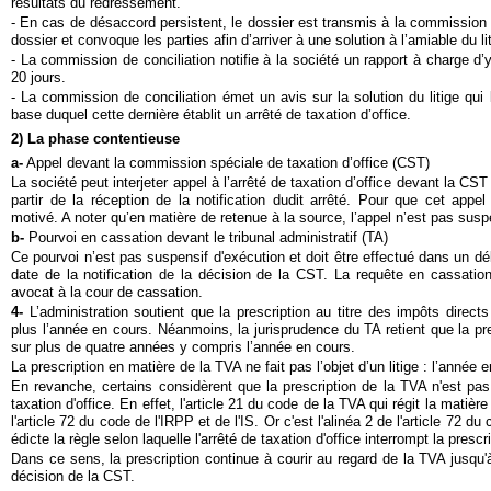
résultats du redressement.
- En cas de désaccord persistent, le dossier est transmis à la commission d
dossier et convoque les parties afin d’arriver à une solution à l’amiable du li
- La commission de conciliation notifie à la société un rapport à charge d
20 jours.
- La commission de conciliation émet un avis sur la solution du litige qui li
base duquel cette dernière établit un arrêté de taxation d’office.
2) La phase contentieuse
a-
Appel devant la commission spéciale de taxation d’office (CST)
La société peut interjeter appel à l’arrêté de taxation d’office devant la CS
partir de la réception de la notification dudit arrêté. Pour que cet appel 
motivé. A noter qu’en matière de retenue à la source, l’appel n’est pas susp
b-
Pourvoi en cassation devant le tribunal administratif (TA)
Ce pourvoi n’est pas suspensif d'exécution et doit être effectué dans un déla
date de la notification de la décision de la CST. La requête en cassation 
avocat à la cour de cassation.
4-
L’administration soutient que la prescription au titre des impôts direct
plus l’année en cours. Néanmoins, la jurisprudence du TA retient que la pr
sur plus de quatre années y compris l’année en cours.
La prescription en matière de la TVA ne fait pas l’objet d’un litige : l’année 
En revanche, certains considèrent que la prescription de la TVA n'est pas 
taxation d'office. En effet, l'article 21 du code de la TVA qui régit la matière
l'article 72 du code de l'IRPP et de l'IS. Or c'est l'alinéa 2 de l'article 72 du
édicte la règle selon laquelle l'arrêté de taxation d'office interrompt la prescri
Dans ce sens, la prescription continue à courir au regard de la TVA jusqu'
décision de la CST.