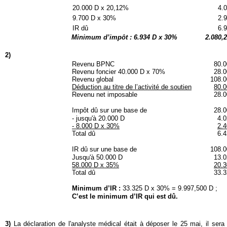
20.000 D x 20,12%
4.0
9.700 D x 30%
2.
IR dû
6.
Minimum d’impôt : 6.934 D x 30%
2.080,
2)
Revenu BPNC
80.0
Revenu foncier 40.000 D x 70%
28.0
Revenu global
108.0
Déduction au titre de l’activité de soutien
80.0
Revenu net imposable
28.0
Impôt dû sur une base de
28.0
- jusqu'à 20.000 D
4.
- 8.000 D x 30%
2.
Total dû
6.
IR dû sur une base de
108.0
Jusqu'à 50.000 D
13.0
58.000 D x 35%
20.3
Total dû
33.3
Minimum d’IR :
33.325 D x 30% = 9.997,500 D ;
C’est le minimum d’IR qui est dû.
3)
La déclaration de l'analyste médical était à déposer le 25 mai, il ser