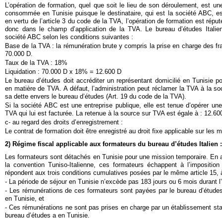
L’opération de formation, quel que soit le lieu de son déroulement, est un
consommée en Tunisie puisque le destinataire, qui est la société ABC, es
en vertu de l’article 3 du code de la TVA, l’opération de formation est réput
donc dans le champ d’application de la TVA. Le bureau d’études Italien
société ABC selon les conditions suivantes :
Base de la TVA : la rémunération brute y compris la prise en charge des fr
70.000 D.
Taux de la TVA : 18%
Liquidation : 70.000 D x 18% = 12.600 D
Le bureau d’études doit accréditer un représentant domicilié en Tunisie po
en matière de TVA. A défaut, l’administration peut réclamer la TVA à la so
sa dette envers le bureau d’études (Art. 19 du code de la TVA).
Si la société ABC est une entreprise publique, elle est tenue d’opérer une
TVA qui lui est facturée. La retenue à la source sur TVA est égale à : 12.
c- au regard des droits d’enregistrement :
Le contrat de formation doit être enregistré au droit fixe applicable sur les
2) Régime fiscal applicable aux formateurs du bureau d’études Italien :
Les formateurs sont détachés en Tunisie pour une mission temporaire. En ap
la convention Tuniso-Italienne, ces formateurs échappent à l’imposition 
répondent aux trois conditions cumulatives posées par le même article 15, à
- La période de séjour en Tunisie n’excède pas 183 jours ou 6 mois durant l
- Les rémunérations de ces formateurs sont payées par le bureau d’études I
en Tunisie, et
- Ces rémunérations ne sont pas prises en charge par un établissement sta
bureau d’études a en Tunisie.