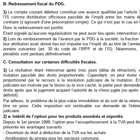
B- Redressement fiscal du PDG.
1)
Le compte courant débiteur constitue une avance qualifiée par l’article
l’IS comme distribution officieuse passible de l’impôt entre les mains d
contraire (s’agissant d’une présomption simple). Ce qui n’est pas le cas en 
Donc le redressement est justifié.
Etant signalé qu’aucune régularisation ne peut avoir lieu après intervention 
2)
Lors du remboursement de l’avance par le PDG à la société, la fraction
leur attribution avait donné lieu est imputée sur l’impôt dû au titre de l’a
années suivantes (art. 30 du code de l’IRPP et de l’IS). Néanmoins,
pénalités sont perdues définitivement.
C- Consultation sur certaines difficultés fiscales.
1)
La résiliation étant intervenue après trois jours (délai de rétraction),
mutation passible des droits proportionnels. Cependant, on peut éviter
proportionnel par le recours à la résolution judiciaire de la mutation. En
judiciaire est motivée par la lésion ou le vice caché, la partie peut demande
droits après que le jugement acquiert l’autorité de la chose jugée (ou après 
définitif).
Par ailleurs, le problème de la plus-value immobilière et du sort de la rete
titre se pose. Cette imposition est restituable sur demande de l'intér
judiciaire.
2) a- Intérêt de l’option pour les produits exonérés et exportés
Depuis le 1er janvier 1999, l’option pour l’assujettissement à la TVA peut êt
présente les avantages suivants :
- Ouverture du droit à déduction de la TVA sur les achats.
- Amélioration du prorata pour les secteurs communs.