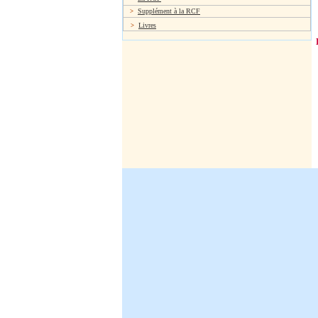
Supplément à la RCF
>
Livres
>