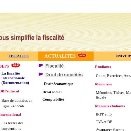
ACTUALITES
FISCALITÉ
UNIVER
Fiscalité
BEPS
Étudiants
La fiscalité
Droit de sociétés
Cours, Exercices, Ann
internationale
(Documentation)
Droit économique
Mémoires
DBProfiscal
Droit social
Mémoires, Thèses, Mas
fiscale
Comptabilité
Base de données en
Manuels étudiants
ligne 24h/24h
IRPP et IS
International
TVA et DE
Les textes des
conventions
Avantages fiscaux