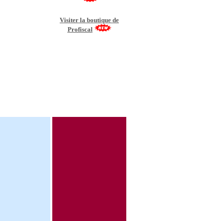
V
isiter la boutique de
Profiscal