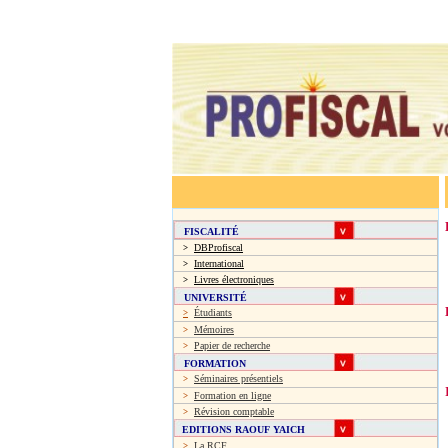
FISCALITÉ
DBProfiscal
>
International
>
Livres électroniques
>
UNIVERSITÉ
Étudiants
>
Mémoires
>
Papier de recherche
>
FORMATION
Séminaires présentiels
>
Formation en ligne
>
Révision comptable
>
EDITIONS RAOUF YAICH
La RCF
>